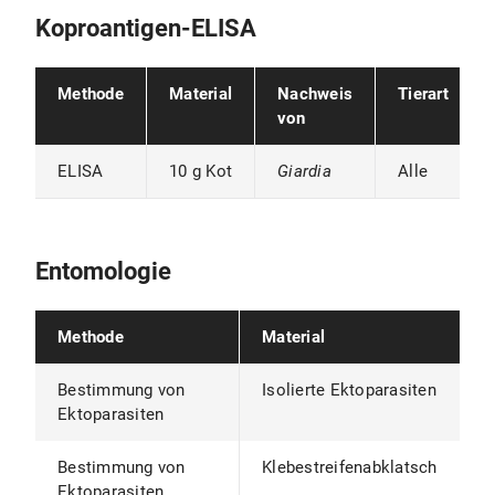
Koproantigen-ELISA
Methode
Material
Nachweis
Tierart
von
ELISA
10 g Kot
Giardia
Alle
Entomologie
Methode
Material
Bestimmung von
Isolierte Ektoparasiten
Ektoparasiten
Bestimmung von
Klebestreifenabklatsch
Ektoparasiten