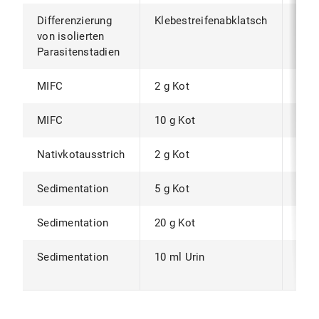
Differenzierung
Klebestreifenabklatsch
Zest
von isolierten
Oxyu
Parasitenstadien
MIFC
2 g Kot
Pro
MIFC
10 g Kot
Pro
Nativkotausstrich
2 g Kot
Kokz
Sedimentation
5 g Kot
Tre
Sedimentation
20 g Kot
Tre
Sedimentation
10 ml Urin
Nem
(Bla