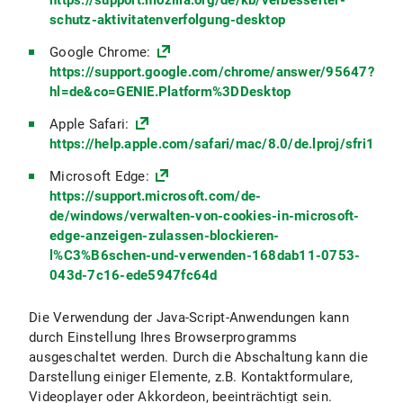
https://support.mozilla.org/de/kb/verbesserter-
schutz-aktivitatenverfolgung-desktop
Google Chrome:
https://support.google.com/chrome/answer/95647?
hl=de&co=GENIE.Platform%3DDesktop
Apple Safari:
https://help.apple.com/safari/mac/8.0/de.lproj/sfri1147
Microsoft Edge:
https://support.microsoft.com/de-
de/windows/verwalten-von-cookies-in-microsoft-
edge-anzeigen-zulassen-blockieren-
l%C3%B6schen-und-verwenden-168dab11-0753-
043d-7c16-ede5947fc64d
Die Verwendung der Java-Script-Anwendungen kann
durch Einstellung Ihres Browserprogramms
ausgeschaltet werden. Durch die Abschaltung kann die
Darstellung einiger Elemente, z.B. Kontaktformulare,
Videoplayer oder Akkordeon, beeinträchtigt sein.