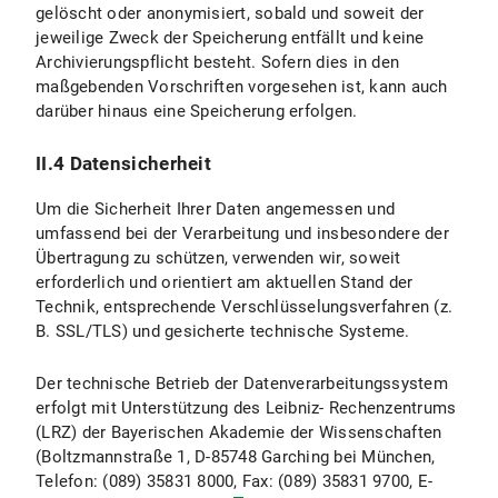
gelöscht oder anonymisiert, sobald und soweit der
jeweilige Zweck der Speicherung entfällt und keine
II.4.4 Widerspruchs- und Beseitigungsmöglichkeiten
Archivierungspflicht besteht. Sofern dies in den
maßgebenden Vorschriften vorgesehen ist, kann auch
II.5 Datenschutzbestimmungen zu Einsatz und Verwendung von YouTube und YouTube-Icons
darüber hinaus eine Speicherung erfolgen.
II.5.1 Umfang und Zweck der Datenverarbeitung
II.4 Datensicherheit
II.5.2 Rechtsgrundlage der Datenverarbeitung
Um die Sicherheit Ihrer Daten angemessen und
II.5.3 Dauer der Datenverarbeitung
umfassend bei der Verarbeitung und insbesondere der
Übertragung zu schützen, verwenden wir, soweit
II.5.4 Widerspruchs- und Beseitigungsmöglichkeiten
erforderlich und orientiert am aktuellen Stand der
Technik, entsprechende Verschlüsselungsverfahren (z.
III. Datenverarbeitung im Rahmen des „Online-Spendentool zur Unterstützung der Forschung und Lehre an der LMU München"
B. SSL/TLS) und gesicherte technische Systeme.
III.1 Umfang und Zweck der Datenverarbeitung
Der technische Betrieb der Datenverarbeitungssystem
erfolgt mit Unterstützung des Leibniz- Rechenzentrums
III.2 Rechtsgrundlage der Datenverarbeitung
(LRZ) der Bayerischen Akademie der Wissenschaften
(Boltzmannstraße 1, D-85748 Garching bei München,
III.3 Dauer der Datenverarbeitung
Telefon: (089) 35831 8000, Fax: (089) 35831 9700, E-