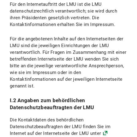
Für den Internetauftritt der LMU ist die LMU
VI.2.1 Umfang und Zweck der Datenverarbeitung
datenschutzrechtlich verantwortlich; sie wird durch
ihren Präsidenten gesetzlich vertreten. Die
VI.2.2 Rechtsgrundlage der Datenverarbeitung
Kontaktinformationen erhalten Sie im Impressum.
VI.2.3 Dauer der Datenverarbeitung
Für die angebotenen Inhalte auf den Internetseiten der
VI.2.4 Widerspruchs- und Beseitigungsmöglichkeit
LMU sind die jeweiligen Einrichtungen der LMU
verantwortlich. Für Fragen im Zusammenhang mit einer
VI.3 Nutzung der Online-Terminbuchung
betreffenden Internetseite der LMU wenden Sie sich
bitte an die jeweilige verantwortliche Ansprechperson,
VI.3.1 Umfang und Zweck der Datenverarbeitung
wie sie im Impressum oder in den
Kontaktinformationen auf der jeweiligen Internetseite
VI.3.2 Rechtsgrundlagen der Datenverarbeitung
genannt ist.
VI.3.3 Dauer der Datenverarbeitung
I.2 Angaben zum behördlichen
Datenschutzbeauftragten der LMU
VI.3.4 Widerspruchs- und Beseitigungsmöglichkeiten
Die Kontaktdaten des behördlichen
VI.4 Nutzung des Chats
Datenschutzbeauftragten der LMU finden Sie im
Internet auf der Internetseite der LMU unter
VI.4.1 Umfang und Zweck der Datenverarbeitung