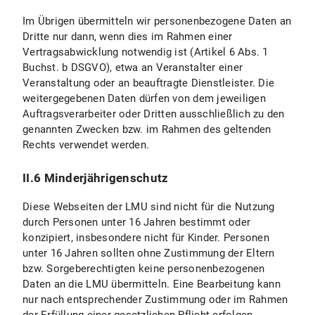
VI. Fotoveröffentlichung
Im Übrigen übermitteln wir personenbezogene Daten an
Dritte nur dann, wenn dies im Rahmen einer
VI.1 Umfang und Zweck der Datenverarbeitung
Vertragsabwicklung notwendig ist (Artikel 6 Abs. 1
Buchst. b DSGVO), etwa an Veranstalter einer
VI.2 Rechtsgrundlage der Datenverarbeitung
Veranstaltung oder an beauftragte Dienstleister. Die
weitergegebenen Daten dürfen von dem jeweiligen
VI.3 Dauer der Datenverarbeitung
Auftragsverarbeiter oder Dritten ausschließlich zu den
genannten Zwecken bzw. im Rahmen des geltenden
VI.4 Widerspruchs- und Beseitigungsmöglichkeit
Rechts verwendet werden.
VII. Verarbeitung von personenbezogenen Daten in Vertragsbeziehungen
II.6 Minderjährigenschutz
C) Geltung der Datenschutzerklärung
Diese Webseiten der LMU sind nicht für die Nutzung
durch Personen unter 16 Jahren bestimmt oder
D) Datenschutzhinweise für Studierende
konzipiert, insbesondere nicht für Kinder. Personen
unter 16 Jahren sollten ohne Zustimmung der Eltern
E) Stand und Änderungen der Datenschutzerklärung
bzw. Sorgeberechtigten keine personenbezogenen
Daten an die LMU übermitteln. Eine Bearbeitung kann
nur nach entsprechender Zustimmung oder im Rahmen