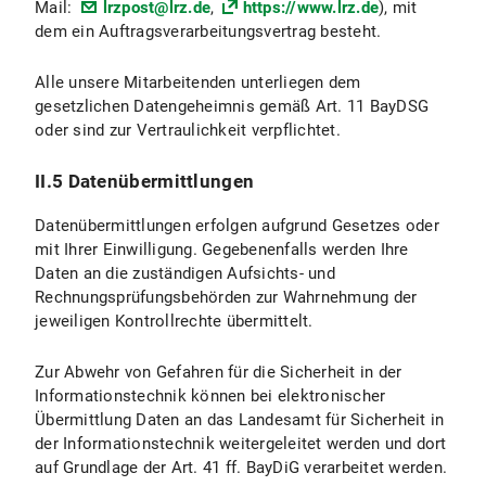
Mail:
lrzpost@lrz.de
,
https://www.lrz.de
), mit
III.4 Widerspruchs- und Beseitigungsmöglichkeiten
dem ein Auftragsverarbeitungsvertrag besteht.
IV. Datenverarbeitung im Rahmen der Zusendung von Bewerbungen
Alle unsere Mitarbeitenden unterliegen dem
IV.1 Umfang und Zweck der Datenverarbeitung
gesetzlichen Datengeheimnis gemäß Art. 11 BayDSG
oder sind zur Vertraulichkeit verpflichtet.
IV.2 Rechtsgrundlage der Datenverarbeitung
II.5 Datenübermittlungen
IV.3 Dauer der Datenverarbeitung
Datenübermittlungen erfolgen aufgrund Gesetzes oder
IV.4 Widerspuchs- und Beseitigungsmöglichkeiten
mit Ihrer Einwilligung. Gegebenenfalls werden Ihre
Daten an die zuständigen Aufsichts- und
V. Exportkontrolle
Rechnungsprüfungsbehörden zur Wahrnehmung der
jeweiligen Kontrollrechte übermittelt.
V.1 Umfang und Zweck der Datenverarbeitung
Zur Abwehr von Gefahren für die Sicherheit in der
V.2 Rechtsgrundage der Datenverarbeitung
Informationstechnik können bei elektronischer
Übermittlung Daten an das Landesamt für Sicherheit in
V.3 Dauer der Datenverarbeitung
der Informationstechnik weitergeleitet werden und dort
auf Grundlage der Art. 41 ff. BayDiG verarbeitet werden.
V.4 Widerspruchs- und Beseitigungsmöglichkeiten?