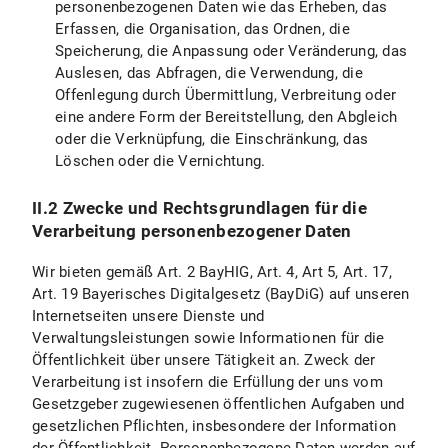
personenbezogenen Daten wie das Erheben, das
Erfassen, die Organisation, das Ordnen, die
X.5 Recht auf Unterrichtung
Speicherung, die Anpassung oder Veränderung, das
X.6 Recht auf Datenübertragbarkeit
Auslesen, das Abfragen, die Verwendung, die
Offenlegung durch Übermittlung, Verbreitung oder
X.7 Widerspruchsrecht
eine andere Form der Bereitstellung, den Abgleich
oder die Verknüpfung, die Einschränkung, das
X.8 Recht auf Widerruf der datenschutzrechtlichen Einwilligungserklärung
Löschen oder die Vernichtung.
X.9 Recht auf Beschwerde bei einer Aufsichtsbehörde
II.2 Zwecke und Rechtsgrundlagen für die
Verarbeitung personenbezogener Daten
X.10 Geltendmachung der Rechte
Wir bieten gemäß Art. 2 BayHIG, Art. 4, Art 5, Art. 17,
B) Datenschutzinformationen zu spezifischen Datenverarbeitungen
Art. 19 Bayerisches Digitalgesetz (BayDiG) auf unseren
Internetseiten unsere Dienste und
I. Einsatz von Google Maps
Verwaltungsleistungen sowie Informationen für die
Öffentlichkeit über unsere Tätigkeit an. Zweck der
I.1 Umfang und Zweck der Datenverarbeitung
Verarbeitung ist insofern die Erfüllung der uns vom
Gesetzgeber zugewiesenen öffentlichen Aufgaben und
I.2 Rechtsgrundlage der Datenverarbeitung
gesetzlichen Pflichten, insbesondere der Information