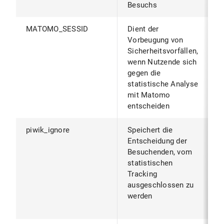
Besuchs
MATOMO_SESSID
Dient der
W
Vorbeugung von
B
Sicherheitsvorfällen,
S
wenn Nutzende sich
S
gegen die
B
statistische Analyse
mit Matomo
entscheiden
piwik_ignore
Speichert die
B
Entscheidung der
B
Besuchenden, vom
z
statistischen
v
Tracking
d
ausgeschlossen zu
g
werden
(
g