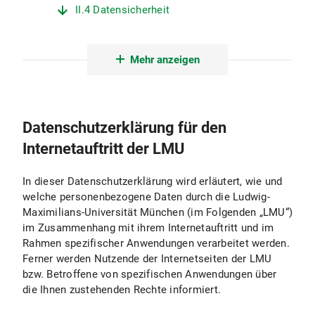
II.4 Datensicherheit
II.5 Datenübermittlungen
Mehr anzeigen
II.6 Minderjährigenschutz
II.7 Auswertung
Datenschutzerklärung für den
III. Protokollierung und Erstellung von Logfiles
Internetauftritt der LMU
III.1 Zweck und Umfang der Datenverarbeitung
In dieser Datenschutzerklärung wird erläutert, wie und
III.2 Rechtsgrundlage für die Datenverarbeitung
welche personenbezogene Daten durch die Ludwig-
Maximilians-Universität München (im Folgenden „LMU“)
III.3 Dauer der Datenverarbeitung
im Zusammenhang mit ihrem Internetauftritt und im
Rahmen spezifischer Anwendungen verarbeitet werden.
III.4 Widerspruchs- und Beseitigungsmöglichkeit
Ferner werden Nutzende der Internetseiten der LMU
bzw. Betroffene von spezifischen Anwendungen über
IV. Verwendung von aktiven Komponenten und Cookies
die Ihnen zustehenden Rechte informiert.
IV.1 Zweck und Umfang der Datenverarbeitung