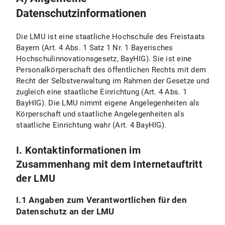
V.4 Widerspruchs- und Beseitigungsmöglichkeit
Datenschutzinformationen
Ausübung meines Widerspruchs
Die LMU ist eine staatliche Hochschule des Freistaats
V.5 Wie erfasst Matomo meinen Besuch zu den LMU-Internetseiten mit diesem Browser?
Bayern (Art. 4 Abs. 1 Satz 1 Nr. 1 Bayerisches
Hochschulinnovationsgesetz, BayHIG). Sie ist eine
Persönliche Einstellungen
Personalkörperschaft des öffentlichen Rechts mit dem
Recht der Selbstverwaltung im Rahmen der Gesetze und
VI. Nutzung bereitgestellter Kommunikationsmittel
zugleich eine staatliche Einrichtung (Art. 4 Abs. 1
BayHIG). Die LMU nimmt eigene Angelegenheiten als
VI.1 Nutzung eines Kontaktformulars
Körperschaft und staatliche Angelegenheiten als
staatliche Einrichtung wahr (Art. 4 BayHIG).
VI.1.1 Umfang und Zweck der Datenverarbeitung
I. Kontaktinformationen im
VI.1.2 Rechtsgrundlage der Datenverarbeitung
Zusammenhang mit dem Internetauftritt
VI.1.3 Dauer der Datenverarbeitung
der LMU
VI.1.4 Widerspruchs- und Beseitigungsmöglichkeiten
I.1 Angaben zum Verantwortlichen für den
Datenschutz an der LMU
VI.2 Nutzung einer E-Mail-Adresse