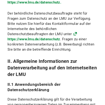
https://www.lmu.de/datenschutz.
VI.4.2 Rechtsgrundlage der Datenverarbeitung
Der behördliche Datenschutzbeauftragte steht für
VI.4.3 Dauer der Datenverarbeitung
Fragen zum Datenschutz an der LMU zur Verfügung.
Bitte nutzen Sie hierfür das Kontaktformular auf der
VI.4.4 Widerspruchs- und Beseitigungsmöglichkeit
Internetseite des behördlichen
Datenschutzbeauftragten der LMU unter
VI.5 Nutzung anderer Kommunikationsmittel (z.B. Post, Telefon, Fax)
https://www.lmu.de/datenschutz
. Fragen zu einer
konkreten Datenverarbeitung (z.B. Bewerbung) richten
VI.6 Nutzung von Videokonferenzsystemen
Sie bitte an die betreffende Einrichtung.
VII. Newsletterversand
II. Allgemeine Informationen zur
Datenverarbeitung auf den Internetseiten
VII.1 Umfang und Zweck der Datenverarbeitung
der LMU
VII.2 Rechtsgrundlage der Datenverarbeitung
II.1 Anwendungsbereich der
VII.3 Dauer der Datenverarbeitung
Datenschutzerklärung
VII.4 Widerspruchs- und Beseitigungsmöglichkeit
Diese Datenschutzerklärung gilt für die Verarbeitung
von personenbezogenen Daten im Zusammenhang mit