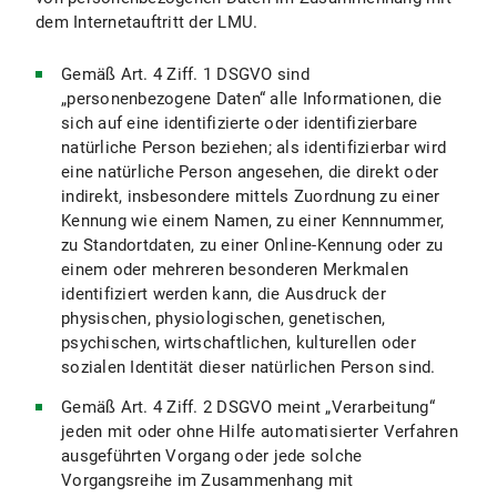
VIII. Einsatz von RSS
dem Internetauftritt der LMU.
IX. Google Custom Search
Gemäß Art. 4 Ziff. 1 DSGVO sind
„personenbezogene Daten“ alle Informationen, die
IX.1 Umfang und Zweck der Datenverarbeitung
sich auf eine identifizierte oder identifizierbare
natürliche Person beziehen; als identifizierbar wird
IX.2 Rechtsgrundlage der Datenverarbeitung
eine natürliche Person angesehen, die direkt oder
indirekt, insbesondere mittels Zuordnung zu einer
IX.3 Dauer der Datenverarbeitung
Kennung wie einem Namen, zu einer Kennnummer,
zu Standortdaten, zu einer Online-Kennung oder zu
IX.4 Widerspruchs- und Beseitigungsmöglichkeiten
einem oder mehreren besonderen Merkmalen
identifiziert werden kann, die Ausdruck der
X. Ihre datenschutzrechtlichen Rechte
physischen, physiologischen, genetischen,
psychischen, wirtschaftlichen, kulturellen oder
X.1 Auskunftsrecht
sozialen Identität dieser natürlichen Person sind.
X.2 Recht auf Berichtigung
Gemäß Art. 4 Ziff. 2 DSGVO meint „Verarbeitung“
jeden mit oder ohne Hilfe automatisierter Verfahren
X.3 Recht auf Einschränkung der Verarbeitung
ausgeführten Vorgang oder jede solche
Vorgangsreihe im Zusammenhang mit
X.4 Recht auf Löschung