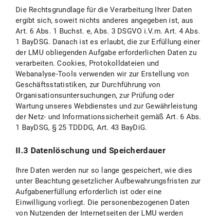
Die Rechtsgrundlage für die Verarbeitung Ihrer Daten
II.2.3 Dauer der Datenverarbeitung
ergibt sich, soweit nichts anderes angegeben ist, aus
Art. 6 Abs. 1 Buchst. e, Abs. 3 DSGVO i.V.m. Art. 4 Abs.
II.2.4 Widerspruchs- und Beseitigungsmöglichkeiten
1 BayDSG. Danach ist es erlaubt, die zur Erfüllung einer
II.3 Datenschutzbestimmungen zu Einsatz und Verwendung von Bluesky und Bluesky-Icons
der LMU obliegenden Aufgabe erforderlichen Daten zu
verarbeiten. Cookies, Protokolldateien und
II.3.1 Umfang und Zweck der Datenverarbeitung
Webanalyse-Tools verwenden wir zur Erstellung von
Geschäftsstatistiken, zur Durchführung von
II.3.2 Rechtsgrundlage der Datenverarbeitung
Organisationsuntersuchungen, zur Prüfung oder
Wartung unseres Webdienstes und zur Gewährleistung
II.3.3 Dauer der Datenverarbeitung
der Netz- und Informationssicherheit gemäß Art. 6 Abs.
1 BayDSG, § 25 TDDDG, Art. 43 BayDiG.
II.3.4 Widerspruchs- und Beseitigungsmöglichkeiten
II.3 Datenlöschung und Speicherdauer
II.4 Datenschutzbestimmungen zu Einsatz und Verwendung von X (vormals Twitter) und X-Icons
Ihre Daten werden nur so lange gespeichert, wie dies
II.4.1 Umfang und Zweck der Datenverarbeitung
unter Beachtung gesetzlicher Aufbewahrungsfristen zur
Aufgabenerfüllung erforderlich ist oder eine
II.4.2 Rechtsgrundlage der Datenverarbeitung
Einwilligung vorliegt. Die personenbezogenen Daten
von Nutzenden der Internetseiten der LMU werden
II.4.3 Dauer der Datenverarbeitung