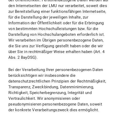
der Öffentlichkeit. Personenbezogene Daten werden auf
I.3 Dauer der Datenverarbeitung
den Internetseiten der LMU nur verarbeitet, soweit dies
zur Bereitstellung einer funktionsfähigen Internetseite,
I.4 Widerspruchs- und Beseitigungsmöglichkeiten
für die Darstellung der jeweiligen Inhalte, zur
Information der Öffentlichkeit oder für die Erbringung
II. Einsatz von Social Media und Social-Media-Icons bzw. Internetlinks
von bestimmten Hochschulleistungen bzw. für die
Darstellung von Hochschulangeboten erforderlich ist.
II.1 Datenschutzbestimmungen zu Einsatz und Verwendung von Facebook und Facebook-Icons
Wir verarbeiten im Übrigen personenbezogene Daten,
die Sie uns zur Verfügung gestellt haben oder die wir
II.1.1 Umfang und Zweck der Datenverarbeitung
über Sie in rechtmäßiger Weise erhalten haben (Art. 4
II.1.2 Rechtsgrundlage der Datenverarbeitung
Abs. 2 BayDSG).
II.1.3 Dauer der Datenverarbeitung
Bei der Verarbeitung Ihrer personenbezogenen Daten
berücksichtigen wir insbesondere die
II.1.4 Widerspruchs- und Beseitigungsmöglichkeiten
datenschutzrechtlichen Prinzipien der Rechtmäßigkeit,
Transparenz, Zweckbindung, Datenminimierung,
II.2 Datenschutzbestimmungen zu Einsatz und Verwendung von Instagram und Instagram-Icons
Richtigkeit, Speicherbegrenzung, Integrität und
Vertraulichkeit. Wir anonymisieren oder
II.2.1 Umfang und Zweck der Datenverarbeitung
pseudonymisieren personenbezogene Daten, soweit
der konkrete Verarbeitungszweck dies ermöglicht.
II.2.2 Rechtsgrundlage der Datenverarbeitung