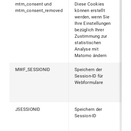
mtm_consent und
Diese Cookies
B
mtm_consent_removed
können erstellt
B
werden, wenn Sie
z
Ihre Einstellungen
v
bezüglich Ihrer
d
Zustimmung zur
g
statistischen
(
Analyse mit
g
Matomo ändern
MWF_SESSIONID
Speichern der
W
Session-ID für
B
Webformulare
S
S
B
JSESSIONID
Speichern der
W
Session-ID
B
S
S