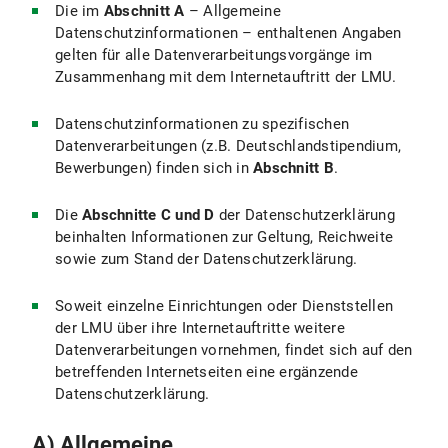
Die im
Abschnitt A
– Allgemeine
Folgende technisch notwendige Cookies werden verwendet:
Datenschutzinformationen – enthaltenen Angaben
gelten für alle Datenverarbeitungsvorgänge im
In den Cookies werden folgende Daten gespeichert und übermittelt:
Zusammenhang mit dem Internetauftritt der LMU.
IV.2 Rechtsgrundlage für die Datenverarbeitung
Datenschutzinformationen zu spezifischen
Datenverarbeitungen (z.B. Deutschlandstipendium,
IV.3 Dauer der Datenverarbeitung
Bewerbungen) finden sich in
Abschnitt B
.
IV.4 Widerspruchs- und Beseitigungsmöglichkeiten
Die
Abschnitte C und D
der Datenschutzerklärung
beinhalten Informationen zur Geltung, Reichweite
IV.5 Wie passe ich die Cookie-Einstellungen in meinem Browser an?
sowie zum Stand der Datenschutzerklärung.
V. Verwendung des Webseiten-Analysetools Matomo
Soweit einzelne Einrichtungen oder Dienststellen
V.1 Zweck und Umfang der Datenverarbeitung
der LMU über ihre Internetauftritte weitere
Datenverarbeitungen vornehmen, findet sich auf den
V.2 Rechtsgrundlage für die Datenverarbeitung
betreffenden Internetseiten eine ergänzende
Datenschutzerklärung.
V.3 Dauer der Datenverarbeitung
A) Allgemeine