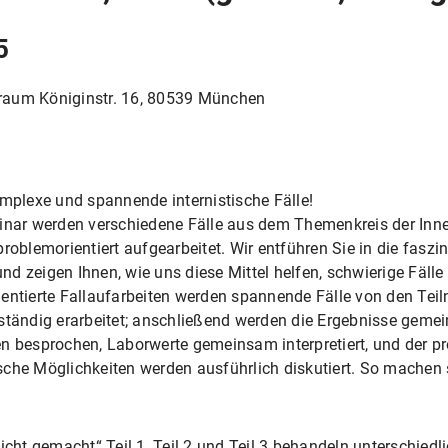
5
rsraum Königinstr. 16, 80539 München
omplexe und spannende internistische Fälle!
minar werden verschiedene Fälle aus dem Themenkreis der Inn
roblemorientiert aufgearbeitet. Wir entführen Sie in die faszi
d zeigen Ihnen, wie uns diese Mittel helfen, schwierige Fälle 
ientierte Fallaufarbeiten werden spannende Fälle von den Tei
ständig erarbeitet; anschließend werden die Ergebnisse gemei
n besprochen, Laborwerte gemeinsam interpretiert, und der pr
che Möglichkeiten werden ausführlich diskutiert. So machen s
icht gemacht“ Teil 1, Teil 2 und Teil 3 behandeln unterschiedl