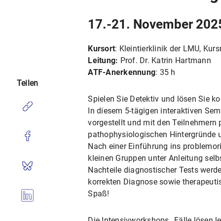
17.-21. November 202
Kursort
: Kleintierklinik der LMU, Ku
Leitung:
Prof. Dr. Katrin Hartmann
ATF-Anerkennung
: 35 h
Teilen
Spielen Sie Detektiv und lösen Sie k
In diesem 5-tägigen interaktiven Se
vorgestellt und mit den Teilnehmern p
pathophysiologischen Hintergründe un
Nach einer Einführung ins problemor
kleinen Gruppen unter Anleitung selb
Nachteile diagnostischer Tests werde
korrekten Diagnose sowie therapeutis
Spaß!
Die Intensivworkshops „Fälle lösen le