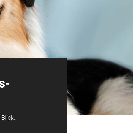
s­
Blick.