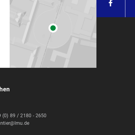
chen
 (0) 89 / 2180 - 2650
intier@lmu.de