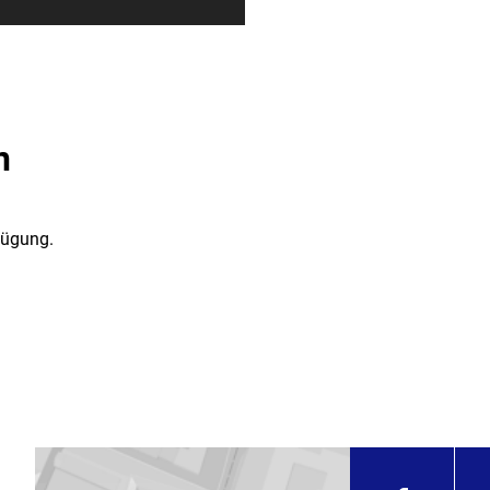
n
fügung.